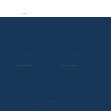
© 2025 JDoc Israël
Private medical care for families, expats, and tourists in Jerusalem. Linked to our flagship clinic in London
SERVICES
INFORMATION
Informations importantes
Informations importantes
Politique d'annulation de JDoc
Politique d'annulation de JDoc
Politique de confidentialité/RGPD
Politique de confidentialité/RGPD
Devenir membre
Devenir membre
Termes et conditions
Termes et conditions
GET IN TOUCH
Entrer en contact